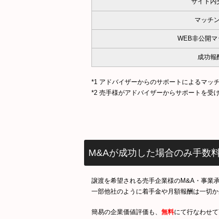
サイト内
マッチ
WEB非公開
成功報
*1 アドバイザーからのサポートによるマッ
*2 売手様がアドバイザーからサポートを
M&Aが成功した場合のみ手数
譲渡を希望される売手企業様のM&A・事業
一部他社のように着手金や月額報酬は一切か
簡易の企業価値評価も、
無料
にて行なわせて