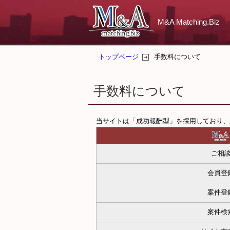
M&A Matching.Biz
トップページ
手数料について
手数料について
当サイトは「成功報酬型」を採用しており、
ご相
会員登
案件登
案件検