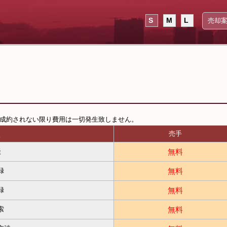
S
M
L
売却
成約されない限り費用は一切発生致しません。
売手
無料
談
無料
録
無料
録
無料
索