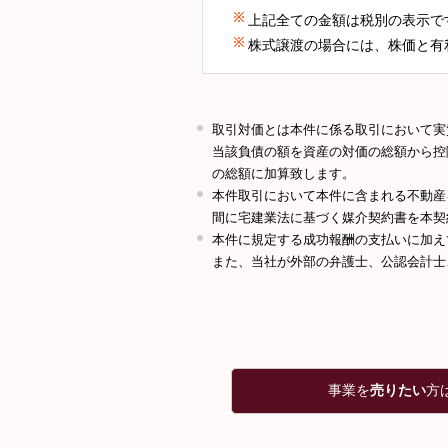
上記全ての金額は税別の表示で
株式譲渡の場合には、株価と有
取引対価とは本件に係る取引において実
当該負債の額を資産の対価の総額から控
の総額に加算致します。
本件取引において本件に含まれる不動産
間に宅建業法に基づく媒介契約書を本契
本件に規定する成功報酬の支払いに加え
また、当社が外部の弁護士、公認会計士
事業を
売りたい
方