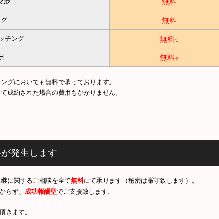
無料
交渉
無料
ング
無料
マッチング
*1
無料
酬
*2
チングにおいても無料で承っております。
受けて成約された場合の費用もかかりません。
料が発生します
承継に関するご相談を全て
無料
にて承ります（秘密は厳守致します）。
からず、
成功報酬型
でご支援致します。
頂きます。