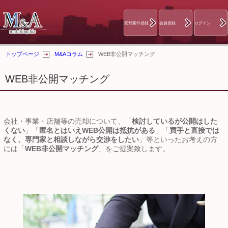
売却案件登録
会員登録
ログイン
トップページ
M&Aコラム
WEB非公開マッチング
WEB非公開マッチング
会社・事業・店舗等の売却について、「
検討しているが公開はした
くない
」「
匿名とはいえWEB公開は抵抗がある
」「
買手と直接では
なく、専門家と相談しながら交渉をしたい
」等といったお考えの方
には「
WEB非公開マッチング
」をご提案致します。