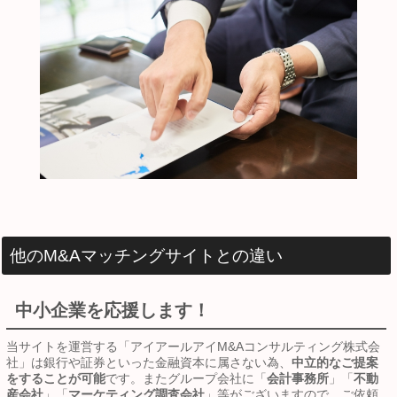
他のM&Aマッチングサイトとの違い
中小企業を応援します！
当サイトを運営する「アイアールアイM&Aコンサルティング株式会
社」は銀行や証券といった金融資本に属さない為、
中立的なご提案
をすることが可能
です。またグループ会社に「
会計事務所
」「
不動
産会社
」「
マーケティング調査会社
」等がございますので、ご依頼